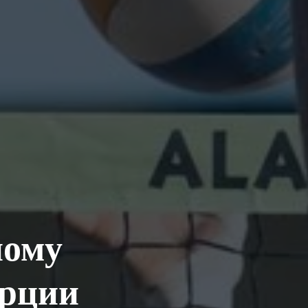
ному
урции